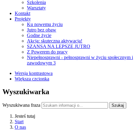
Szkolenia
Warsztaty
Kontakt
Projekty
Ku nowemu życiu
Jutro bez obaw
Godne życie
Akcja: skuteczna aktywacja!
SZANSA NA LEPSZE JUTRO
Z Powerem do pracy
Niepełnosprawni - pełnosprawni w życiu społecznym i
zawodowym 3
Wersja kontrastowa
Większa czcionka
Wyszukiwarka
Wyszukiwana fraza
Szukaj
Jesteś tutaj
Start
O nas