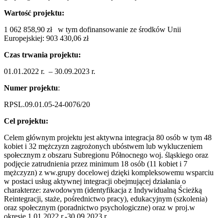
Wartość projektu:
1 062 858,90 zł w tym dofinansowanie ze środków Unii
Europejskiej: 903 430,06 zł
Czas trwania projektu:
01.01.2022 r. – 30.09.2023 r.
Numer projektu
:
RPSL.09.01.05-24-0076/20
Cel projektu:
Celem głównym projektu jest aktywna integracja 80 osób w tym 48
kobiet i 32 mężczyzn zagrożonych ubóstwem lub wykluczeniem
społecznym z obszaru Subregionu Północnego woj. śląskiego oraz
podjęcie zatrudnienia przez minimum 18 osób (11 kobiet i 7
mężczyzn) z ww.grupy docelowej dzięki kompleksowemu wsparciu
w postaci usług aktywnej integracji obejmującej działania o
charakterze: zawodowym (identyfikacja z Indywidualną Ścieżką
Reintegracji, staże, pośrednictwo pracy), edukacyjnym (szkolenia)
oraz społecznym (poradnictwo psychologiczne) oraz w proj.w
okresie 1.01.2022 r.-30.09.2023 r.