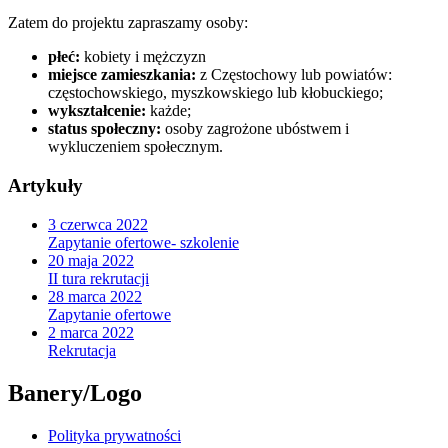
Zatem do projektu zapraszamy osoby:
płeć:
kobiety i mężczyzn
miejsce zamieszkania:
z Częstochowy lub powiatów:
częstochowskiego, myszkowskiego lub kłobuckiego;
wykształcenie:
każde;
status społeczny:
osoby zagrożone ubóstwem i
wykluczeniem społecznym.
Artykuły
3
czerwca
2022
Zapytanie ofertowe- szkolenie
20
maja
2022
II tura rekrutacji
28
marca
2022
Zapytanie ofertowe
2
marca
2022
Rekrutacja
Banery/Logo
Polityka prywatności