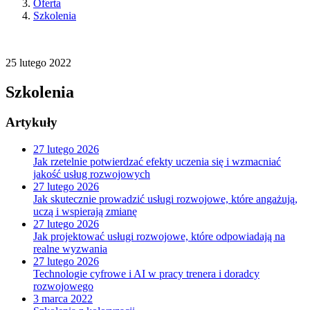
Oferta
Szkolenia
25
lutego
2022
Szkolenia
Artykuły
27
lutego
2026
Jak rzetelnie potwierdzać efekty uczenia się i wzmacniać
jakość usług rozwojowych
27
lutego
2026
Jak skutecznie prowadzić usługi rozwojowe, które angażują,
uczą i wspierają zmianę
27
lutego
2026
Jak projektować usługi rozwojowe, które odpowiadają na
realne wyzwania
27
lutego
2026
Technologie cyfrowe i AI w pracy trenera i doradcy
rozwojowego
3
marca
2022